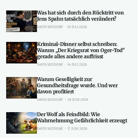
Was hat sich durch den Rücktritt von
Jens Spahn tatsächlich verändert?
DAVIS SEEDORF
19 JULI 2026
Kriminal-Dinner selbst schreiben:
Warum „Der Kriegsrat von Oger-Tod"
gerade alles andere auffrisst
DAVIS SEEDORF
14 JULI 2026
Warum Geselligkeit zur
Gesundheitsfrage wurde. Und wer
davon profitiert
DAVIS SEEDORF
28 JUNI 2026
Der Wolf als Feindbild: Wie
Wahrnehmung Gefährlichkeit erzeugt
DAVIS SEEDORF
17 JUNI 2026