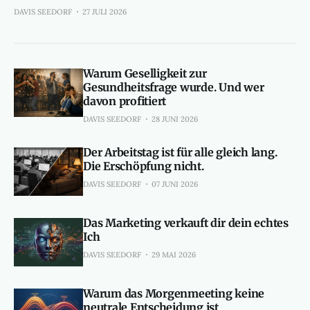
DAVIS SEEDORF
27 JULI 2026
Warum Geselligkeit zur
Gesundheitsfrage wurde. Und wer
davon profitiert
DAVIS SEEDORF
28 JUNI 2026
Der Arbeitstag ist für alle gleich lang.
Die Erschöpfung nicht.
DAVIS SEEDORF
07 JUNI 2026
Das Marketing verkauft dir dein echtes
Ich
DAVIS SEEDORF
29 MAI 2026
Warum das Morgenmeeting keine
neutrale Entscheidung ist