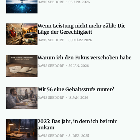
DAVIS SEEDORF
05 APR. 2026
Wenn Leistung nicht mehr zählt: Die
Lüge der Gerechtigkeit
DAVIS SEEDORF
09 MÄRZ 2026
Warum ich den Fokus verschoben habe
DAVIS SEEDORF
29 JAN. 2026
Mit 56 eine Gehaltsstufe runter?
DAVIS SEEDORF
18 JAN. 2026
2025: Das Jahr, in dem ich bei mir
ankam
DAVIS SEEDORF
31 DEZ. 2025