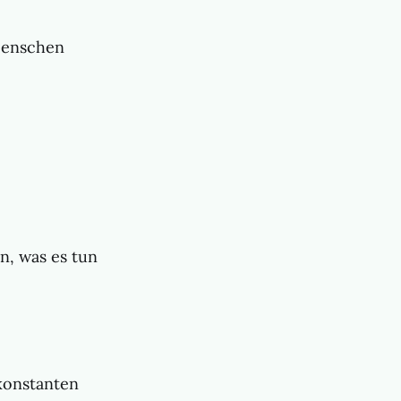
 Menschen
n, was es tun
 konstanten