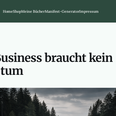
Home
Shop
Meine Bücher
Manifest-Generator
Impressum
usiness braucht kein
stum