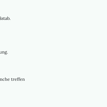
stab.
ung.
nche treffen