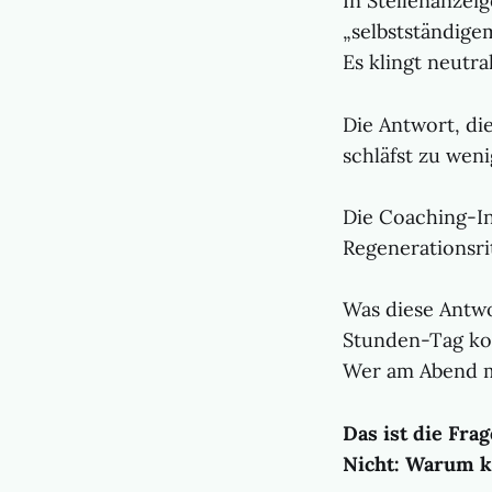
In Stellenanzei
„selbstständigem
Es klingt neutra
Die Antwort, di
schläfst zu wen
Die Coaching-In
Regenerationsri
Was diese Antwo
Stunden-Tag kost
Wer am Abend me
Das ist die Fra
Nicht: Warum k