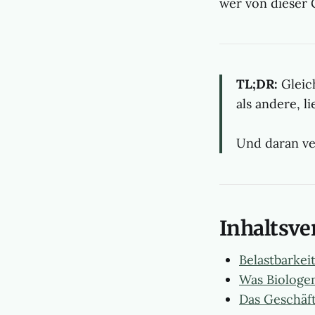
wer von dieser G
TL;DR:
Gleic
als andere, l
Und daran ve
Inhaltsve
Belastbarkei
Was Biologe
Das Geschäft