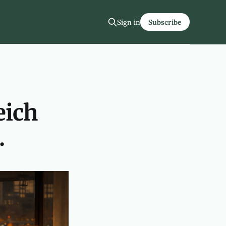
Sign in
Subscribe
eich
.