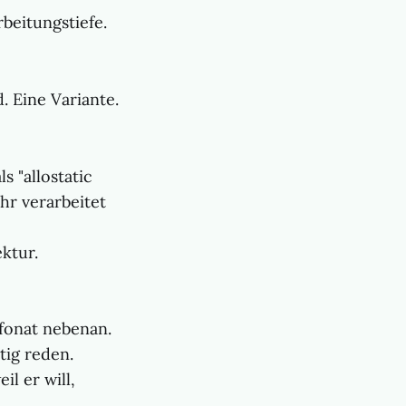
beitungstiefe.
d. Eine Variante.
s "allostatic
hr verarbeitet
ktur.
efonat nebenan.
tig reden.
l er will,