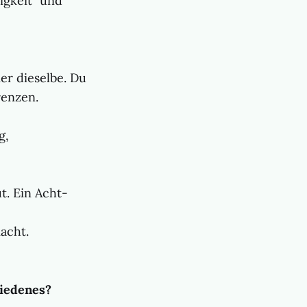
igkeit" und
er dieselbe. Du
renzen.
g,
t. Ein Acht-
acht.
iedenes?