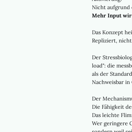
Nicht aufgrund 
Mehr Input wird
Das Konzept he
Repliziert, nich
Der Stressbiolo
load": die mess
als der Standard
Nachweisbar in 
Der Mechanismu
Die Fähigkeit de
Das leichte Fli
Wer geringere Ga
sondern weil sei