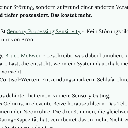
einer Störung, sondern aufgrund einer anderen Verar
 tiefer prozessiert. Das kostet mehr.
ißt
Sensory Processing Sensitivity
. Kein Störungsbil
t nur von Aron.
ge
Bruce McEwen
beschreibt, was dabei kumuliert, al
bare Last, die entsteht, wenn ein System dauerhaft me
 vorsieht.
Cortisol-Werten, Entzündungsmarkern, Schlafarchite
s dahinter hat einen Namen: Sensory Gating.
s Gehirns, irrelevante Reize herauszufiltern. Das Tel
mmern der Neonröhre. Die drei Stimmen, die gleichzei
ting-Kapazität hat, verarbeitet davon mehr. Nicht wei
n System so gebaut ist.