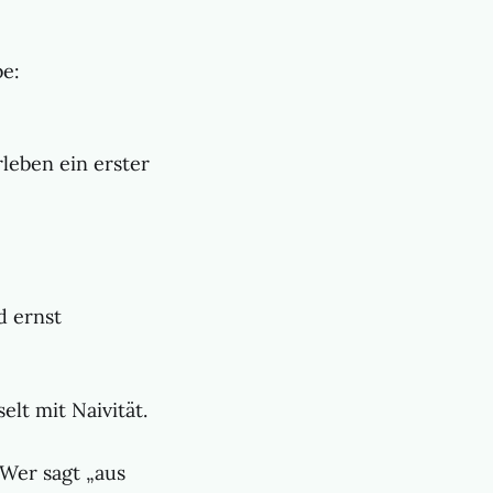
be:
rleben ein erster
rd ernst
elt mit Naivität.
 Wer sagt „aus