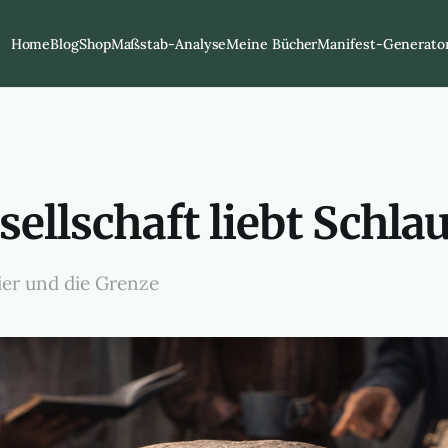
Home
Blog
Shop
Maßstab-Analyse
Meine Bücher
Manifest-Generato
sellschaft liebt Schl
er und die Grenze