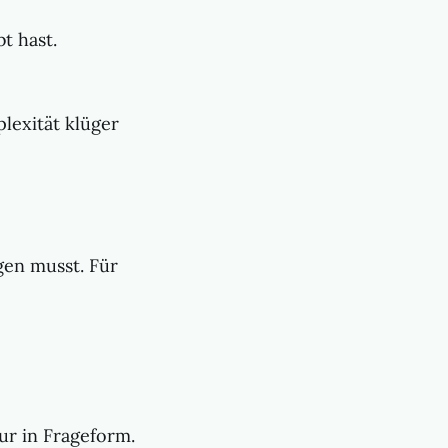
t hast.
lexität klüger
gen musst. Für
ur in Frageform.