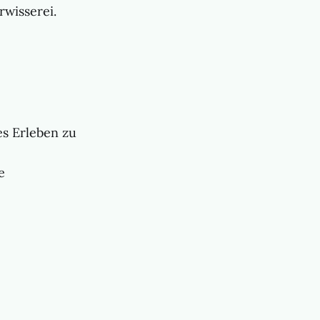
rwisserei.
es Erleben zu
e